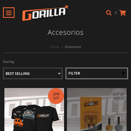
0
Accesorios
Home
-
Accesorios
Sort by
FILTER
30
%
OUT OF
OFF
STOCK