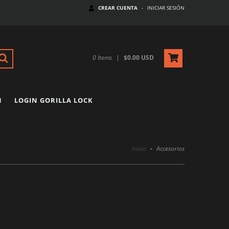
CREAR CUENTA
-
INICIAR SESIÓN
0
Items
|
$0.00 USD
N
LOGIN GORILLA LOCK
Inicio
-
Accesorios