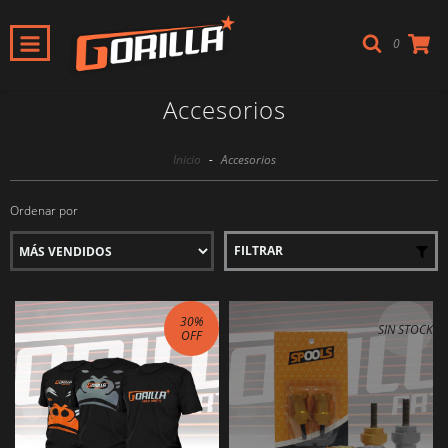
0
Accesorios
Inicio
-
Accesorios
Ordenar por
FILTRAR
30
%
SIN STOCK
OFF