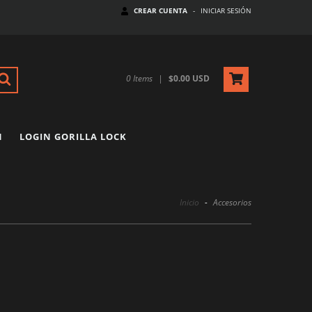
CREAR CUENTA
-
INICIAR SESIÓN
0
Items
|
$0.00 USD
N
LOGIN GORILLA LOCK
Inicio
-
Accesorios