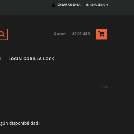
CREAR CUENTA
-
INICIAR SESIÓN
0
Items
|
$0.00 USD
N
LOGIN GORILLA LOCK
Inicio
egún disponibilidad).