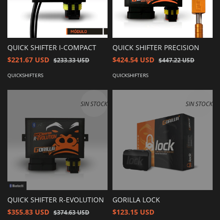
QUICK SHIFTER I-COMPACT
QUICK SHIFTER PRECISION
$221.67 USD
$424.54 USD
$233.33 USD
$447.22 USD
QUICKSHIFTERS
QUICKSHIFTERS
SIN STOCK
SIN STOCK
QUICK SHIFTER R-EVOLUTION
GORILLA LOCK
$355.83 USD
$123.15 USD
$374.63 USD