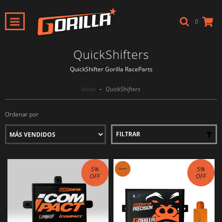
0
QuickShifters
QuickShifter Gorilla RaceParts
Inicio
-
QuickShifters
Ordenar por
FILTRAR
5
%
5
%
OFF
OFF