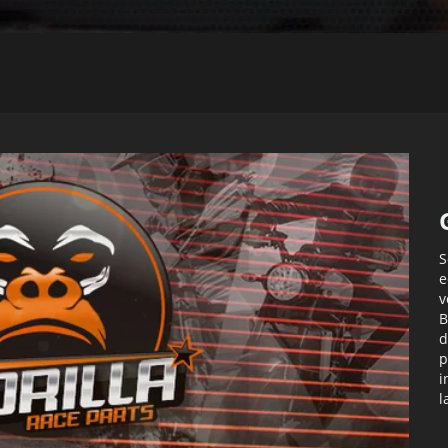
S
e
v
B
d
p
i
l
c