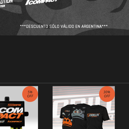
5
%
30
%
OFF
OFF