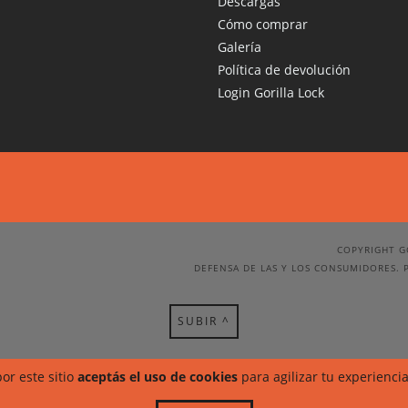
Descargas
Cómo comprar
Galería
Política de devolución
Login Gorilla Lock
COPYRIGHT G
DEFENSA DE LAS Y LOS CONSUMIDORES. 
SUBIR ^
or este sitio
aceptás el uso de cookies
para agilizar tu experienci