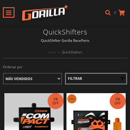
0
QuickShifters
QuickShifter Gorilla RaceParts
Inicio
-
QuickShifters
Ordenar por
FILTRAR
5
%
5
%
OFF
OFF