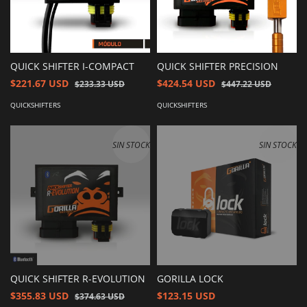
QUICK SHIFTER I-COMPACT
QUICK SHIFTER PRECISION
$221.67 USD
$424.54 USD
$233.33 USD
$447.22 USD
QUICKSHIFTERS
QUICKSHIFTERS
SIN STOCK
SIN STOCK
QUICK SHIFTER R-EVOLUTION
GORILLA LOCK
$355.83 USD
$123.15 USD
$374.63 USD