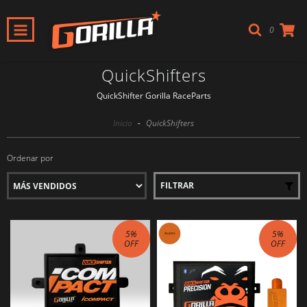
0
QuickShifters
QuickShifter Gorilla RaceParts
Inicio
-
QuickShifters
Ordenar por
FILTRAR
5
%
5
%
OFF
OFF