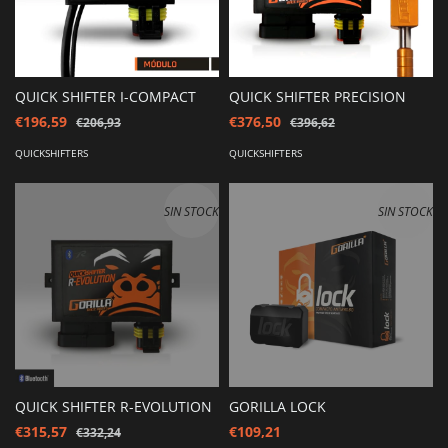
QUICK SHIFTER I-COMPACT
QUICK SHIFTER PRECISION
€196,59
€376,50
€206,93
€396,62
QUICKSHIFTERS
QUICKSHIFTERS
SIN STOCK
SIN STOCK
QUICK SHIFTER R-EVOLUTION
GORILLA LOCK
€315,57
€109,21
€332,24