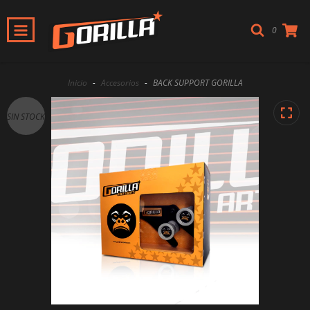
0
Inicio
-
Accesorios
-
BACK SUPPORT GORILLA
SIN STOCK