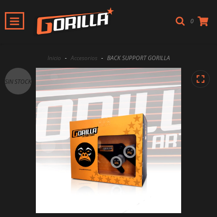
0
Inicio
-
Accesorios
-
BACK SUPPORT GORILLA
SIN STOCK