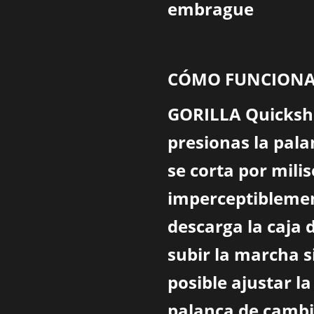
embrague
CÓMO FUNCIONA
GORILLA Quickshi
presionas la pala
se corta por mil
imperceptiblemen
descarga la caja 
subir la marcha s
posible ajustar la
palanca de cambi