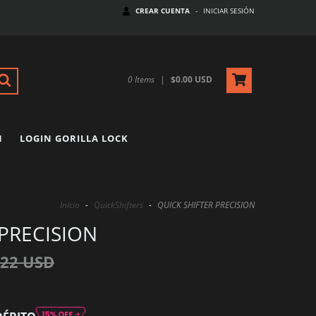
CREAR CUENTA
-
INICIAR SESIÓN
0
Items
|
$0.00 USD
N
LOGIN GORILLA LOCK
Inicio
-
QuickShifters
-
QUICK SHIFTER PRECISION
 PRECISION
.22 USD