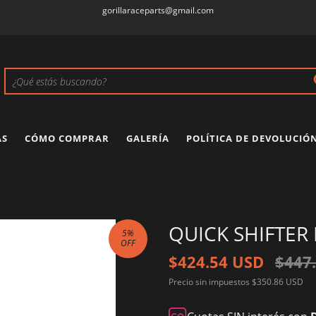
gorillaraceparts@gmail.com
AS
CÓMO COMPRAR
GALERÍA
POLÍTICA DE DEVOLUCIÓ
QUICK SHIFTER
5
%
OFF
$424.54 USD
$447
Precio sin impuestos
$350.86 USD