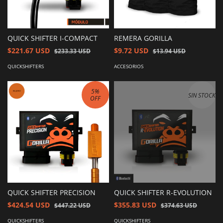
QUICK SHIFTER I-COMPACT
REMERA GORILLA
$221.67 USD
$9.72 USD
$233.33 USD
$13.94 USD
QUICKSHIFTERS
ACCESORIOS
5
%
SIN STOCK
OFF
QUICK SHIFTER PRECISION
QUICK SHIFTER R-EVOLUTION
$424.54 USD
$355.83 USD
$447.22 USD
$374.63 USD
QUICKSHIFTERS
QUICKSHIFTERS