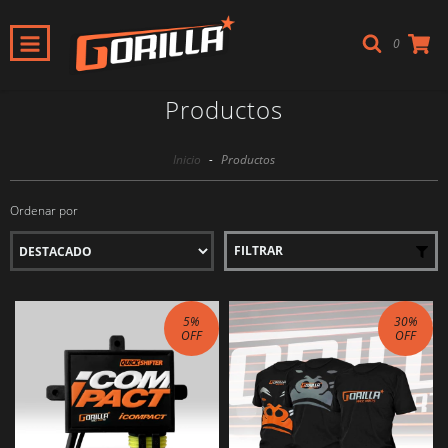
0
Productos
Inicio
-
Productos
Ordenar por
FILTRAR
5
%
30
%
OFF
OFF