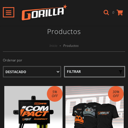
0
Productos
Inicio
-
Productos
Ordenar por
FILTRAR
5
%
30
%
OFF
OFF