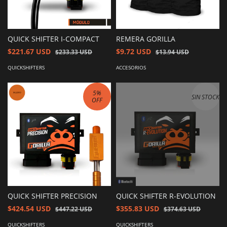
QUICK SHIFTER I-COMPACT
REMERA GORILLA
$221.67 USD
$9.72 USD
$233.33 USD
$13.94 USD
QUICKSHIFTERS
ACCESORIOS
5
%
SIN STOCK
OFF
QUICK SHIFTER PRECISION
QUICK SHIFTER R-EVOLUTION
$424.54 USD
$355.83 USD
$447.22 USD
$374.63 USD
QUICKSHIFTERS
QUICKSHIFTERS