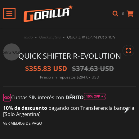
0
Inicio
-
QuickShifters
-
QUICK SHIFTER R-EVOLUTION
SIN STOCK
QUICK SHIFTER R-EVOLUTION
$355.83 USD
$374.63 USD
Precio sin impuestos
$294.07 USD
Cuotas SIN interés con
DÉBITO
10% de descuento
pagando con Transferencia bancaria
[Solo Argentina]
VER MEDIOS DE PAGO