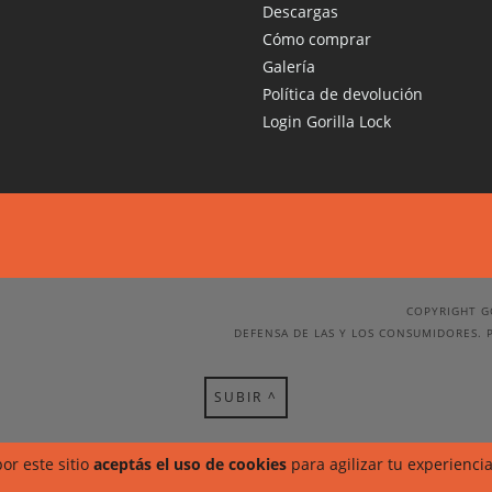
Descargas
Cómo comprar
Galería
Política de devolución
Login Gorilla Lock
COPYRIGHT G
DEFENSA DE LAS Y LOS CONSUMIDORES. 
SUBIR ^
or este sitio
aceptás el uso de cookies
para agilizar tu experienci