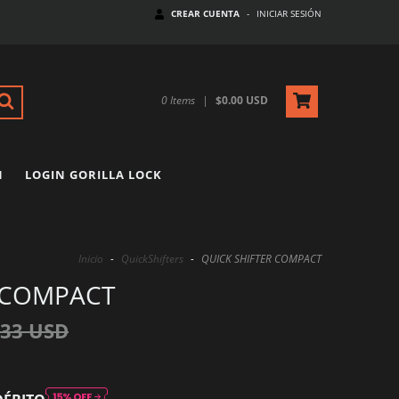
CREAR CUENTA
-
INICIAR SESIÓN
0
Items
|
$0.00 USD
N
LOGIN GORILLA LOCK
Inicio
-
QuickShifters
-
QUICK SHIFTER COMPACT
R COMPACT
.33 USD