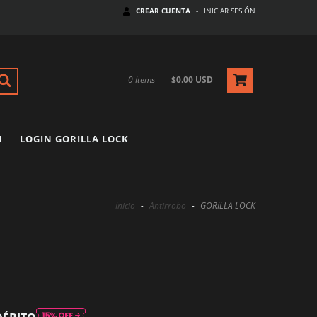
CREAR CUENTA
-
INICIAR SESIÓN
0
Items
|
$0.00 USD
N
LOGIN GORILLA LOCK
Inicio
-
Antirrobo
-
GORILLA LOCK