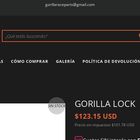
gorillaraceparts@gmail.com
AS
CÓMO COMPRAR
GALERÍA
POLÍTICA DE DEVOLUCIÓ
GORILLA LOCK
SIN STOCK
$123.15 USD
Precio sin impuestos
$101.78 USD