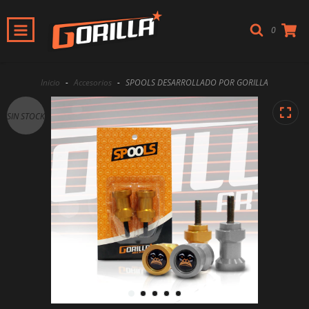
0
Inicio
-
Accesorios
-
SPOOLS DESARROLLADO POR GORILLA
SIN STOCK