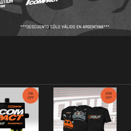
5
%
30
%
OFF
OFF