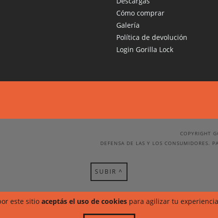
Descargas
Cómo comprar
Galería
Política de devolución
Login Gorilla Lock
COPYRIGHT G
DEFENSA DE LAS Y LOS CONSUMIDORES. P
SUBIR ^
or este sitio
aceptás el uso de cookies
para agilizar tu experienci