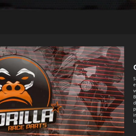
S
e
v
B
d
p
i
l
c