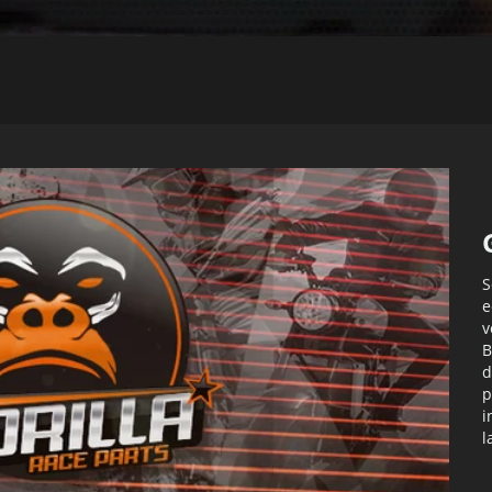
S
e
v
B
d
p
i
l
c