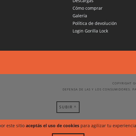
Descargas
Cómo comprar
Galería
Política de devolución
Login Gorilla Lock
COPYRIGHT G
DEFENSA DE LAS Y LOS CONSUMIDORES. P
SUBIR ^
or este sitio
aceptás el uso de cookies
para agilizar tu experienci