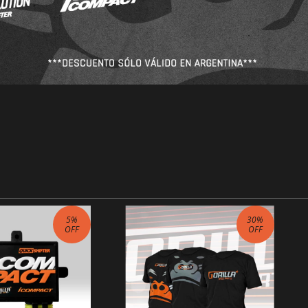
5
%
30
%
OFF
OFF